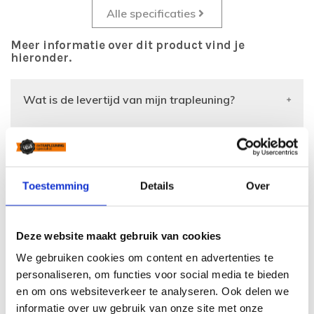
Alle specificaties
Meer informatie over dit product vind je
hieronder.
Wat is de levertijd van mijn trapleuning?
Hoe kan ik mijn trapleuning opmeten?
Hoe makkelijk is de montage van de trapleuning?
Toestemming
Details
Over
Kan ik ook gebogen trapleuningen bestellen?
Deze website maakt gebruik van cookies
We gebruiken cookies om content en advertenties te
Wat zijn de verzendkosten van een trapleuning?
personaliseren, om functies voor social media te bieden
en om ons websiteverkeer te analyseren. Ook delen we
Kan ik een specifieke aanpassing doorgeven?
informatie over uw gebruik van onze site met onze