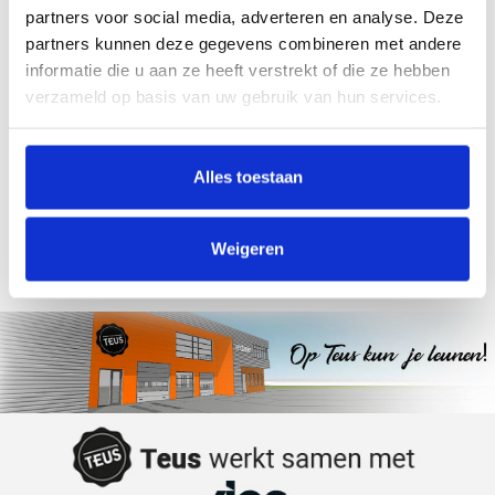
partners voor social media, adverteren en analyse. Deze
partners kunnen deze gegevens combineren met andere
Kan ik eerst een trapleuning zien voor ik bestel?
informatie die u aan ze heeft verstrekt of die ze hebben
verzameld op basis van uw gebruik van hun services.
Vakmanschap
Voorraad
Vervaardigd door Teus
Alle producten uit eigen
Alles toestaan
de trapleuning specialist
voorraad.
Groot assortiment
Top kwaliteit
Weigeren
Met leuninghouders en
Hoogwaardige
leuningen
materialen