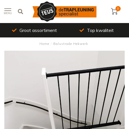
0
MENU
Groot assortiment
Top kwaliteit
Home
/
Balustrade Hekwerk