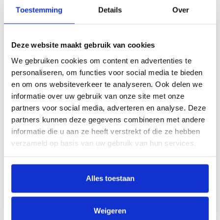
op maat gemaakt of een trapleuning met de meest
Toestemming
Details
Over
gangbare lengtes. Wil je weten hoe lang de trapleuning
moet zijn voor jouw trap? Kijk dan op deze
inmeet pagina
Deze website maakt gebruik van cookies
om de juiste lengte voor je trapleuning te bepalen. Je hebt
We gebruiken cookies om content en advertenties te
een ruime keuze uit ons assortiment en de door jou
personaliseren, om functies voor social media te bieden
en om ons websiteverkeer te analyseren. Ook delen we
bestelde trapleuning wordt keurig door Teus op maat
informatie over uw gebruik van onze site met onze
gemaakt. Door de eenvoudige en unieke manier van
partners voor social media, adverteren en analyse. Deze
partners kunnen deze gegevens combineren met andere
montage kan je in een paar minuten de leuninghouders aan
informatie die u aan ze heeft verstrekt of die ze hebben
de leuning bevestigen zonder schroefjes! vervolgens boor
verzameld op basis van uw gebruik van hun services.
je in één keer alle leuninghouders compleet met de
trapleuning vast tegen de muur. Dit doe je d.m.v. een 6 mm
Alles toestaan
boor door de schroefgaatjes van de trapleuninghouder
heen in de muur te boren. Je hoeft dus geen boorgaten af
Weigeren