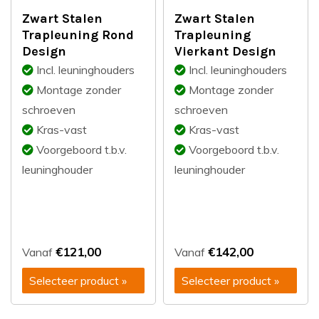
Zwart Stalen
Zwart Stalen
Trapleuning Rond
Trapleuning
Design
Vierkant Design
Incl. leuninghouders
Incl. leuninghouders
Montage zonder
Montage zonder
schroeven
schroeven
Kras-vast
Kras-vast
Voorgeboord t.b.v.
Voorgeboord t.b.v.
leuninghouder
leuninghouder
€121,00
€142,00
Vanaf
Vanaf
Selecteer product »
Selecteer product »