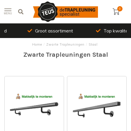
0
MENU
Groot assortiment
Top kwaliteit
Home
/
Zwarte Trapleuningen
/
Staal
Zwarte Trapleuningen Staal