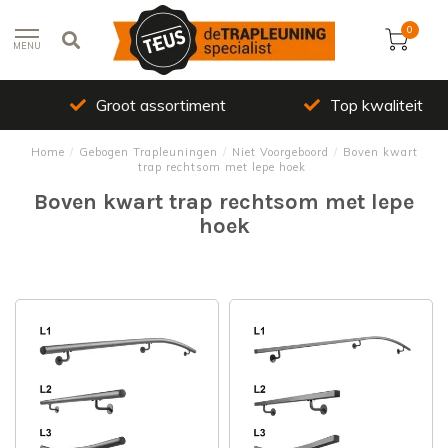
0
MENU
Groot assortiment
Top kwaliteit
Home
/
Gebogen Trapleuningen
/
Niet Voorgeboord
/
Boven kwart
trap rechtsom met lepe hoek
Boven kwart trap rechtsom met lepe
hoek