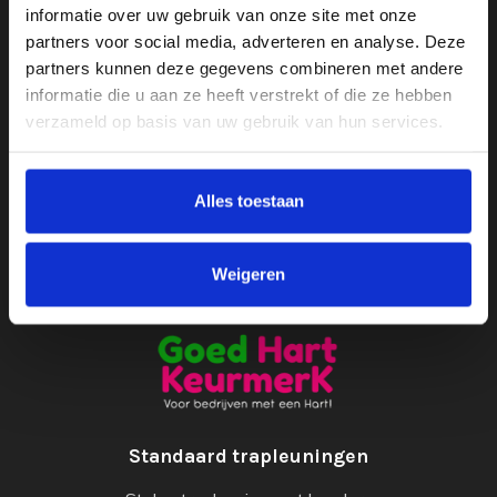
informatie over uw gebruik van onze site met onze
Openingstijden
partners voor social media, adverteren en analyse. Deze
partners kunnen deze gegevens combineren met andere
Ma t/m do
8.30 tot 17.30
informatie die u aan ze heeft verstrekt of die ze hebben
Vrijdag
8.30 tot 13.00
verzameld op basis van uw gebruik van hun services.
Bezoek
Op afspraak
KvK - 86820796
BTW - NL864098261B01
Alles toestaan
Weigeren
Standaard trapleuningen