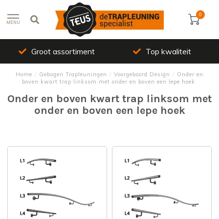
0
MENU
Groot assortiment
Top kwaliteit
Home
/
Gebogen Trapleuningen
/
Voorgeboord Design
/
Onder en
boven kwart trap linksom met onder en boven een lepe hoek
Onder en boven kwart trap linksom met
onder en boven een lepe hoek