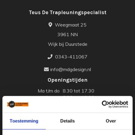
Teus De Trapleuningspecialist
Weegmaat 25
3961 NN
Wijk bij Duurstede
0343-411067
info@mdgdesign.nl
Openingstijden
Ma t/m do
8.30 tot 17.30
Vrijdag
8.30 tot 13.00
Bezoek
Op afspraak
KvK - 86820796
Toestemming
Details
Over
BTW - NL864098261B01