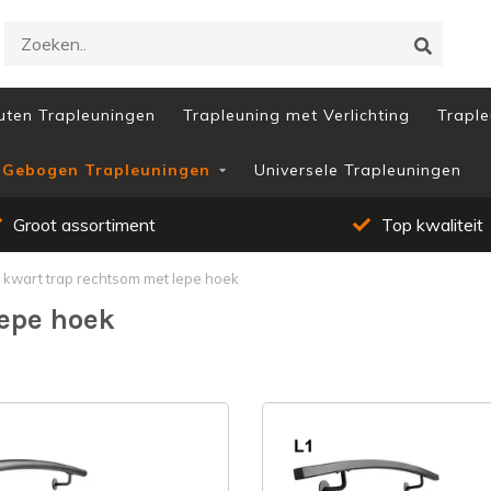
uten Trapleuningen
Trapleuning met Verlichting
Traple
Gebogen Trapleuningen
Universele Trapleuningen
Top kwaliteit
Vakmanschap
 kwart trap rechtsom met lepe hoek
lepe hoek