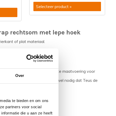
Selecteer product »
rap rechtsom met lepe hoek
ierkant of plat materiaal.
ze.
nodig zijn.
e buigen, hier is dus geen aparte maatvoering voor
Over
 muur aanwezig zijn, dan is het wel nodig dat Teus de
 maat buigen van de leuningen
 media te bieden en om ons
ze partners voor social
nformatie die u aan ze heeft