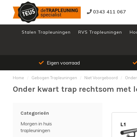
0343 411 067
Stalen Trapleuningen
RVS Trapleuningen
Ho
Groot assortiment
Home
/
Gebogen Trapleuningen
/
Niet Voorgeboord
/
Onder
Onder kwart trap rechtsom met 
Categorieën
Morgen in huis
trapleuningen