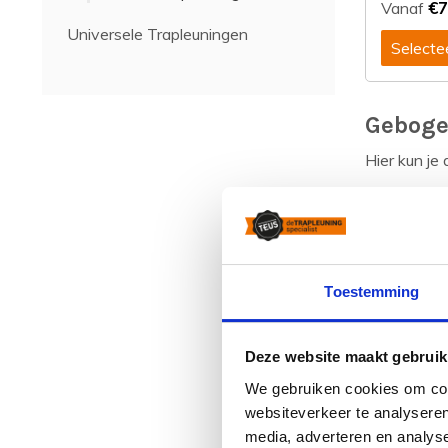
€7
Vanaf
Universele Trapleuningen
Selecte
Geboge
Hier kun je 
Iedere set 
Het is ook 
Doordat er 
Toestemming
nodig. Moch
leuningen e
Deze website maakt gebruik
We gebruiken cookies om cont
websiteverkeer te analyseren
media, adverteren en analys