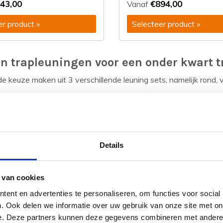
43,00
€894,00
Vanaf
er product »
Selecteer product »
n trapleuningen voor een onder kwart t
de keuze maken uit 3 verschillende leuning sets, namelijk rond, v
bestaat uit 3 gebogen trapleuningen met leuninghouders na keu
mogelijk om een trapleuning uit de set te verwijderen, mocht dat 
een dubbel-kwart trap is gekozen weet Teus hoe de leuningen t
Details
t er een smetplank, lambrisering of bestaande boutjes in/op de
xact volgens die contouren namaakt. klik
hier
voor meer info:
Op
 van cookies
ent en advertenties te personaliseren, om functies voor social
. Ook delen we informatie over uw gebruik van onze site met on
e. Deze partners kunnen deze gegevens combineren met andere i