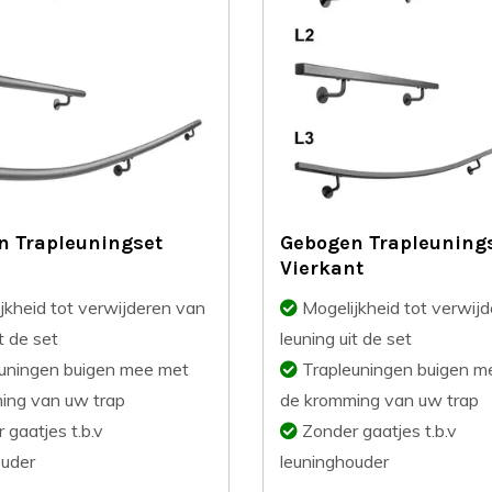
n Trapleuningset
Gebogen Trapleuning
Vierkant
jkheid tot verwijderen van
Mogelijkheid tot verwij
t de set
leuning uit de set
uningen buigen mee met
Trapleuningen buigen m
ing van uw trap
de kromming van uw trap
gaatjes t.b.v
Zonder gaatjes t.b.v
ouder
leuninghouder