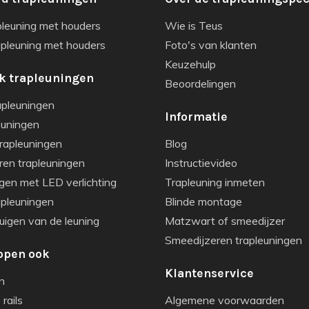
pleuning met houders
Wie is Teus
apleuning met houders
Foto's van klanten
Keuzehulp
k trapleuningen
Beoordelingen
apleuningen
Informatie
euningen
rapleuningen
Blog
ren trapleuningen
Instructievideo
gen met LED verlichting
Trapleuning inmeten
apleuningen
Blinde montage
igen van de leuning
Matzwart of smeedijzer
Smeedijzeren trapleuningen
open ook
Klantenservice
n
rails
Algemene voorwaarden