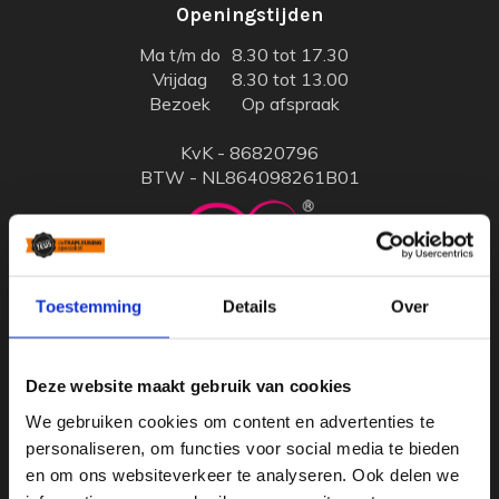
Openingstijden
Ma t/m do
8.30 tot 17.30
Vrijdag
8.30 tot 13.00
Bezoek
Op afspraak
KvK - 86820796
BTW - NL864098261B01
Toestemming
Details
Over
Deze website maakt gebruik van cookies
We gebruiken cookies om content en advertenties te
Standaard trapleuningen
personaliseren, om functies voor social media te bieden
en om ons websiteverkeer te analyseren. Ook delen we
Stalen trapleuning met houders