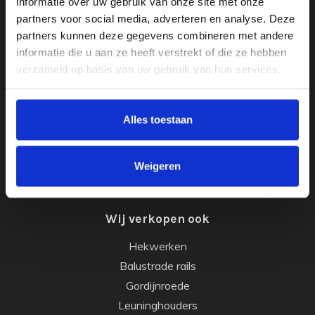
informatie over uw gebruik van onze site met onze
Houten trapleuning met houders
partners voor social media, adverteren en analyse. Deze
partners kunnen deze gegevens combineren met andere
Maatwerk trapleuningen
informatie die u aan ze heeft verstrekt of die ze hebben
Zwarte trapleuningen
verzameld op basis van uw gebruik van hun services.
RVS trapleuningen
Gebogen trapleuningen
Alles toestaan
Smeedijzeren trapleuningen
Trapleuningen met LED verlichting
Houten trapleuningen
Weigeren
Op maat buigen van de leuning
Wij verkopen ook
Hekwerken
Balustrade rails
Gordijnroede
Leuninghouders