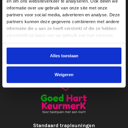
en om ons websiteverkeer te analyseren. Ook delen we
info@mdgdesign.nl
informatie over uw gebruik van onze site met onze
partners voor social media, adverteren en analyse. Deze
Openingstijden
partners kunnen deze gegevens combineren met andere
Ma t/m do
8.30 tot 17.30
informatie die u aan ze heeft verstrekt of die ze hebben
Vrijdag
8.30 tot 13.00
verzameld op basis van uw gebruik van hun services.
Bezoek
Op afspraak
KvK - 86820796
Alles toestaan
BTW - NL864098261B01
Weigeren
Standaard trapleuningen