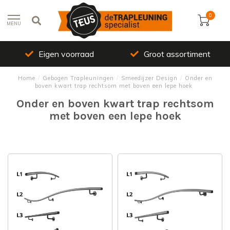
0
MENU
Groot assortiment
Top kwaliteit
Home
/
Gebogen Trapleuningen
/
Smeedijzer Design
/
Onder en
boven kwart trap rechtsom met boven een lepe hoek
Onder en boven kwart trap rechtsom
met boven een lepe hoek