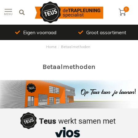
0
MENU
Eigen voorraad
Groot assortiment
Home
/
Betaalmethoden
Betaalmethoden