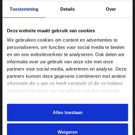
Maatwerk trapleuningen
Toestemming
Details
Over
Zwarte trapleuningen
RVS trapleuningen
Deze website maakt gebruik van cookies
Gebogen trapleuningen
We gebruiken cookies om content en advertenties te
Smeedijzeren trapleuningen
personaliseren, om functies voor social media te bieden
Trapleuningen met LED verlichting
en om ons websiteverkeer te analyseren. Ook delen we
Houten trapleuningen
informatie over uw gebruik van onze site met onze
Op maat buigen van de leuning
partners voor social media, adverteren en analyse. Deze
partners kunnen deze gegevens combineren met andere
Wij verkopen ook
informatie die u aan ze heeft verstrekt of die ze hebben
verzameld op basis van uw gebruik van hun services.
Hekwerken
Balustrade rails
Gordijnroede
Alles toestaan
Leuninghouders
Proefstaaltjes
Weigeren
Spijl op maat