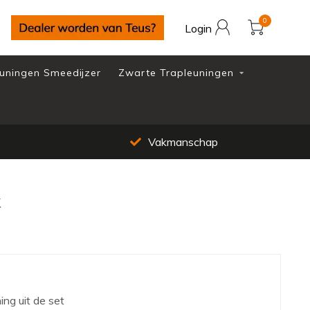
0
Login
uningen Smeedijzer
Zwarte Trapleuningen
Vakmanschap
k
ing uit de set