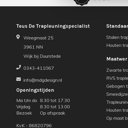
Teus De Trapleuningspecialist
Standaar
Stalen tra
Weegmaat 25
Houten tr
3961 NN
Wijk bij Duurstede
Maatwer
0343-411067
Zwarte tr
RVS trapl
info@mdgdesign.nl
Gebogen t
Openingstijden
Smeedijze
Ma t/m do
8.30 tot 17.30
Trapleunin
Vrijdag
8.30 tot 13.00
Houten tr
Bezoek
Op afspraak
Op maat bu
KvK - 86820796