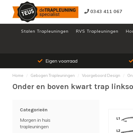
0343 411 067
Stalen Trapleuningen
RVS Trapleuningen
Ho
Eigen voorraad
Home
/
Gebogen Trapleuningen
/
Voorgeboord Design
/
On
Onder en boven kwart trap links
Categorieën
Morgen in huis
trapleuningen