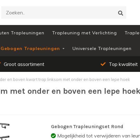
uten Trapleuningen
Trapleuning met Verlichting
Traple
Gebogen Trapleuningen
Universele Trapleuningen
Groot assortiment
Top kwaliteit
der en boven kwart trap linksom met onder en boven een lepe hoek
om met onder en boven een lepe hoe
Gebogen Trapleuningset Rond
Mogelijkheid tot verwijderen van leun