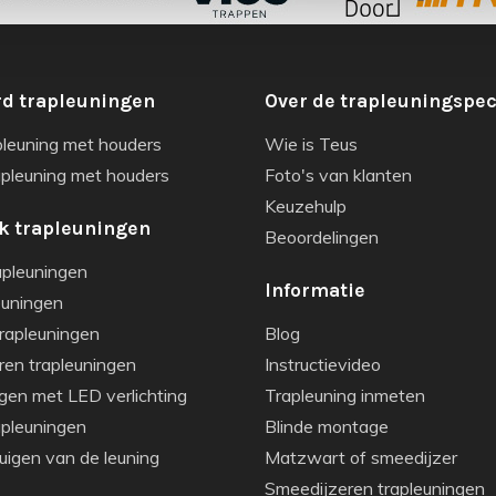
d trapleuningen
Over de trapleuningspec
pleuning met houders
Wie is Teus
apleuning met houders
Foto's van klanten
Keuzehulp
k trapleuningen
Beoordelingen
apleuningen
Informatie
euningen
rapleuningen
Blog
ren trapleuningen
Instructievideo
gen met LED verlichting
Trapleuning inmeten
apleuningen
Blinde montage
igen van de leuning
Matzwart of smeedijzer
Smeedijzeren trapleuningen