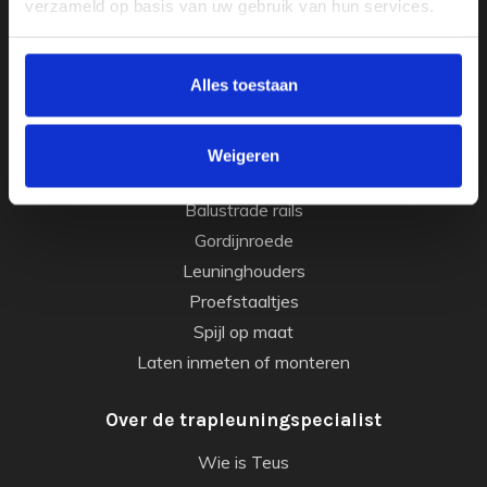
verzameld op basis van uw gebruik van hun services.
Trapleuningen met LED verlichting
Houten trapleuningen
Op maat buigen van de leuning
Alles toestaan
Wij verkopen ook
Weigeren
Hekwerken
Balustrade rails
Gordijnroede
Leuninghouders
Proefstaaltjes
Spijl op maat
Laten inmeten of monteren
Over de trapleuningspecialist
Wie is Teus