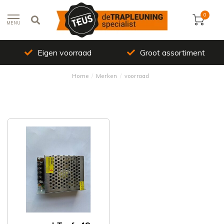
0
MENU
Eigen voorraad
Groot assortiment
Home
/
Merken
/
voorraad