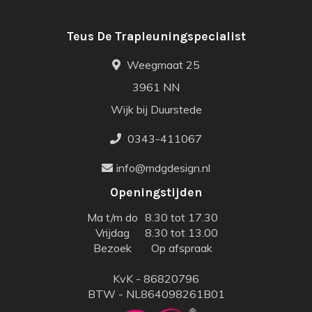
Teus De Trapleuningspecialist
Weegmaat 25
3961 NN
Wijk bij Duurstede
0343-411067
info@mdgdesign.nl
Openingstijden
Ma t/m do
8.30 tot 17.30
Vrijdag
8.30 tot 13.00
Bezoek
Op afspraak
KvK - 86820796
BTW - NL864098261B01