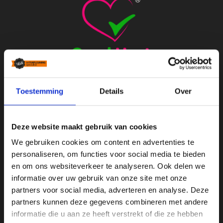
Toestemming
Details
Over
Standaard trapleuningen
Stalen trapleuning met houders
Deze website maakt gebruik van cookies
Houten trapleuning met houders
We gebruiken cookies om content en advertenties te
personaliseren, om functies voor social media te bieden
Maatwerk trapleuningen
en om ons websiteverkeer te analyseren. Ook delen we
Zwarte trapleuningen
informatie over uw gebruik van onze site met onze
partners voor social media, adverteren en analyse. Deze
RVS trapleuningen
partners kunnen deze gegevens combineren met andere
Gebogen trapleuningen
informatie die u aan ze heeft verstrekt of die ze hebben
Smeedijzeren trapleuningen