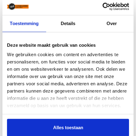
Toestemming
Details
Over
Meer informatie over dit product vind je
Deze website maakt gebruik van cookies
hieronder.
We gebruiken cookies om content en advertenties te
personaliseren, om functies voor social media te bieden
Wat is de levertijd van mijn trapleuning?
en om ons websiteverkeer te analyseren. Ook delen we
informatie over uw gebruik van onze site met onze
Hoe kan ik mijn trapleuning opmeten?
partners voor social media, adverteren en analyse. Deze
partners kunnen deze gegevens combineren met andere
informatie die u aan ze heeft verstrekt of die ze hebben
Hoe makkelijk is de montage van de trapleuning?
verzameld op basis van uw gebruik van hun services.
Kan ik ook gebogen trapleuningen bestellen?
Alles toestaan
Wat zijn de verzendkosten van een trapleuning?