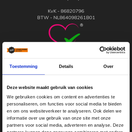
KvK - 86820796
BTW - NL864098261B01
Toestemming
Details
Over
Standaard trapleuningen
Deze website maakt gebruik van cookies
Stalen trapleuning met houders
We gebruiken cookies om content en advertenties te
personaliseren, om functies voor social media te bieden
Houten trapleuning met houders
en om ons websiteverkeer te analyseren. Ook delen we
informatie over uw gebruik van onze site met onze
Maatwerk trapleuningen
partners voor social media, adverteren en analyse. Deze
Zwarte trapleuningen
partners kunnen deze gegevens combineren met andere