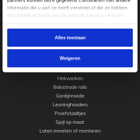
RVS trapleuningen
informatie die u aan ze heeft verstrekt of die ze hebben
verzameld op basis van uw gebruik van hun services.
Gebogen trapleuningen
Smeedijzeren trapleuningen
Trapleuningen met LED verlichting
Alles toestaan
Houten trapleuningen
Op maat buigen van de leuning
Weigeren
Wij verkopen ook
Hekwerken
Balustrade rails
Gordijnroede
Leuninghouders
Proefstaaltjes
Spijl op maat
Laten inmeten of monteren