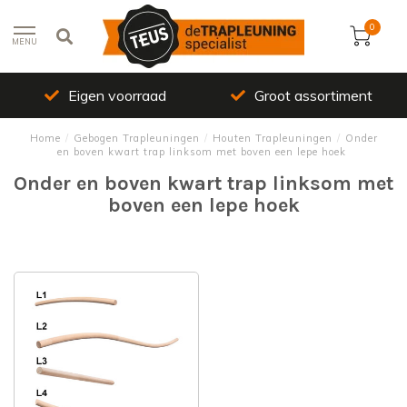
0
MENU
Eigen voorraad
Groot assortiment
Home
/
Gebogen Trapleuningen
/
Houten Trapleuningen
/
Onder
en boven kwart trap linksom met boven een lepe hoek
Onder en boven kwart trap linksom met
boven een lepe hoek