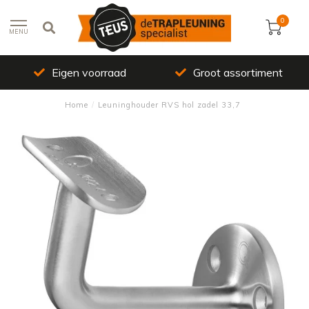
0
MENU
Eigen voorraad
Groot assortiment
Home
/
Leuninghouder RVS hol zadel 33,7