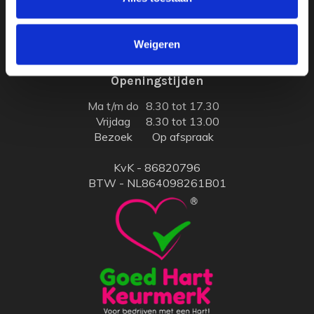
0343-411067
Weigeren
info@mdgdesign.nl
Openingstijden
Ma t/m do
8.30 tot 17.30
Vrijdag
8.30 tot 13.00
Bezoek
Op afspraak
KvK - 86820796
BTW - NL864098261B01