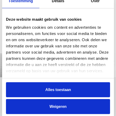
Toestemming
Details
Over
Vakmanschap
Voorraad
Vervaardigd door Teus
Alle producten uit eigen
Deze website maakt gebruik van cookies
de trapleuning specialist
voorraad.
We gebruiken cookies om content en advertenties te
personaliseren, om functies voor social media te bieden
Groot assortiment
Top kwaliteit
Met leuninghouders en
Hoogwaardige
en om ons websiteverkeer te analyseren. Ook delen we
leuningen
materialen
informatie over uw gebruik van onze site met onze
partners voor social media, adverteren en analyse. Deze
partners kunnen deze gegevens combineren met andere
informatie die u aan ze heeft verstrekt of die ze hebben
verzameld op basis van uw gebruik van hun services.
Alles toestaan
Weigeren