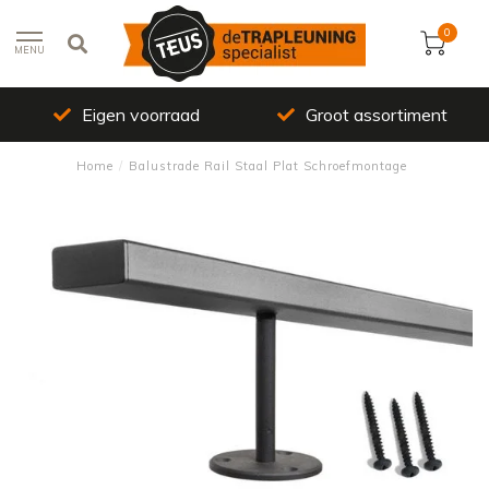
0
MENU
Eigen voorraad
Groot assortiment
Home
/
Balustrade Rail Staal Plat Schroefmontage