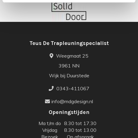
Teus De Trapleuningspecialist
Weegmaat 25
3961 NN
Wijk bij Duurstede
0343-411067
info@mdgdesign.nl
Openingstijden
Ma t/m do
8.30 tot 17.30
Vrijdag
8.30 tot 13.00
Bezoek
Op afspraak