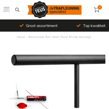
0
MENU
Groot assortiment
Top kwaliteit
Home
/
Balustrade Rail Staal Rond Blinde Montage