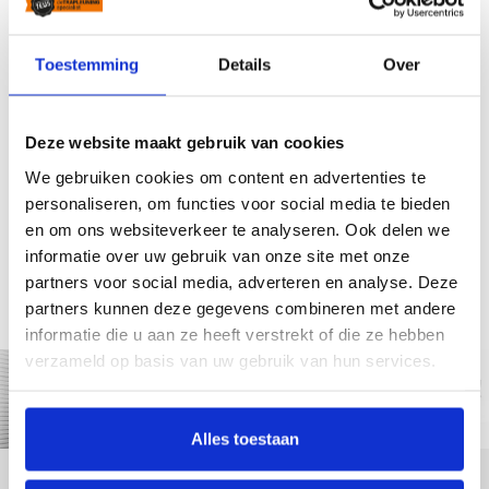
Kan ik een specifieke aanpassing doorgeven?
Toestemming
Details
Over
Kan ik eerst een trapleuning zien voor ik bestel?
Deze website maakt gebruik van cookies
We gebruiken cookies om content en advertenties te
Vakmanschap
Voorraad
Vervaardigd door Teus
Alle producten uit eigen
personaliseren, om functies voor social media te bieden
de trapleuning specialist
voorraad.
en om ons websiteverkeer te analyseren. Ook delen we
informatie over uw gebruik van onze site met onze
Groot assortiment
Top kwaliteit
partners voor social media, adverteren en analyse. Deze
Met leuninghouders en
Hoogwaardige
partners kunnen deze gegevens combineren met andere
leuningen
materialen
informatie die u aan ze heeft verstrekt of die ze hebben
verzameld op basis van uw gebruik van hun services.
Alles toestaan