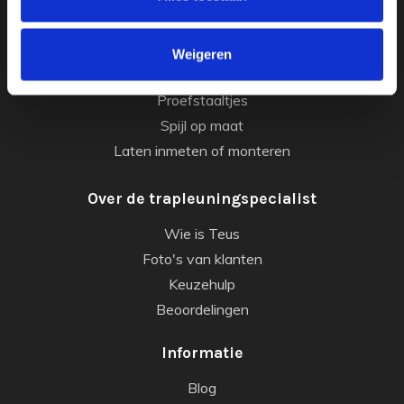
Balustrade rails
Gordijnroede
Weigeren
Leuninghouders
Proefstaaltjes
Spijl op maat
Laten inmeten of monteren
Over de trapleuningspecialist
Wie is Teus
Foto's van klanten
Keuzehulp
Beoordelingen
Informatie
Blog