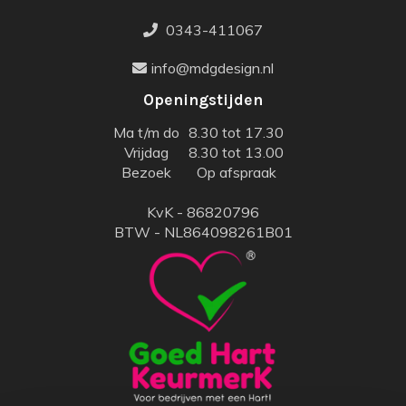
0343-411067
info@mdgdesign.nl
Openingstijden
Ma t/m do
8.30 tot 17.30
Vrijdag
8.30 tot 13.00
Bezoek
Op afspraak
KvK - 86820796
BTW - NL864098261B01