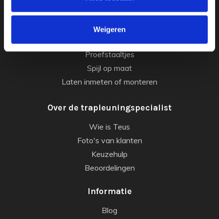
Balustrade rails
Gordijnroede
Weigeren
Leuninghouders
Proefstaaltjes
Spijl op maat
Laten inmeten of monteren
Over de trapleuningspecialist
Wie is Teus
Foto's van klanten
Keuzehulp
Beoordelingen
Informatie
Blog