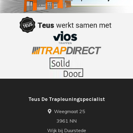
Teus De Trapleuningspecialist
Weegmaat 25
3961 NN
Wijk bij Duurstede