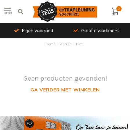
0
MENU
Eigen voorraad
Groot assortiment
Home
/
Merken
/
Plat
Geen producten gevonden!
GA VERDER MET WINKELEN