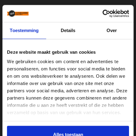
Standaard trapleuningen
Stalen trapleuning met houders
Toestemming
Details
Over
Houten trapleuning met houders
Maatwerk trapleuningen
Deze website maakt gebruik van cookies
Zwarte trapleuningen
We gebruiken cookies om content en advertenties te
RVS trapleuningen
personaliseren, om functies voor social media te bieden
Gebogen trapleuningen
en om ons websiteverkeer te analyseren. Ook delen we
informatie over uw gebruik van onze site met onze
Smeedijzeren trapleuningen
partners voor social media, adverteren en analyse. Deze
Trapleuningen met LED verlichting
partners kunnen deze gegevens combineren met andere
Houten trapleuningen
informatie die u aan ze heeft verstrekt of die ze hebben
Op maat buigen van de leuning
verzameld op basis van uw gebruik van hun services.
Wij verkopen ook
Alles toestaan
Hekwerken