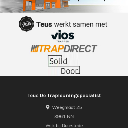
Teus De Trapleuningspecialist
Weegmaat 25
3961 NN
Wijk bij Duurstede