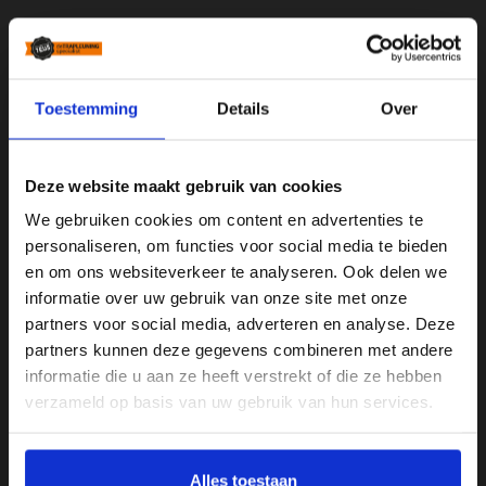
Standaard trapleuningen
Stalen trapleuning met houders
Toestemming
Details
Over
Houten trapleuning met houders
Maatwerk trapleuningen
Deze website maakt gebruik van cookies
Zwarte trapleuningen
We gebruiken cookies om content en advertenties te
RVS trapleuningen
personaliseren, om functies voor social media te bieden
Gebogen trapleuningen
en om ons websiteverkeer te analyseren. Ook delen we
informatie over uw gebruik van onze site met onze
Smeedijzeren trapleuningen
partners voor social media, adverteren en analyse. Deze
Trapleuningen met LED verlichting
partners kunnen deze gegevens combineren met andere
Houten trapleuningen
informatie die u aan ze heeft verstrekt of die ze hebben
Op maat buigen van de leuning
verzameld op basis van uw gebruik van hun services.
Wij verkopen ook
Alles toestaan
Hekwerken