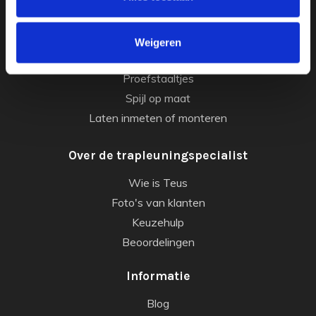
Balustrade rails
Gordijnroede
Weigeren
Leuninghouders
Proefstaaltjes
Spijl op maat
Laten inmeten of monteren
Over de trapleuningspecialist
Wie is Teus
Foto's van klanten
Keuzehulp
Beoordelingen
Informatie
Blog