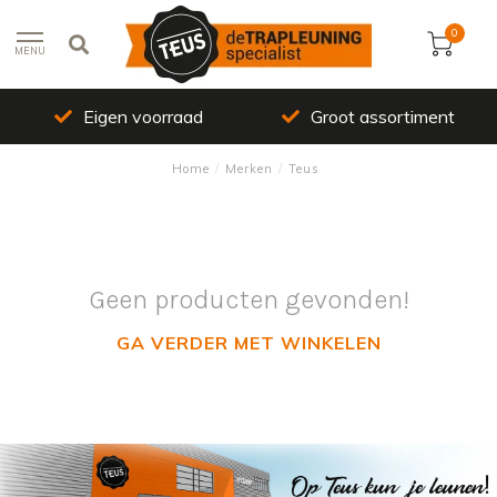
0
MENU
Eigen voorraad
Groot assortiment
Home
/
Merken
/
Teus
Geen producten gevonden!
GA VERDER MET WINKELEN