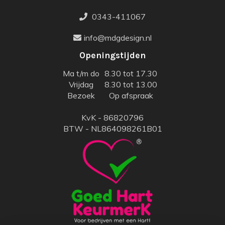
0343-411067
info@mdgdesign.nl
Openingstijden
Ma t/m do
8.30 tot 17.30
Vrijdag
8.30 tot 13.00
Bezoek
Op afspraak
KvK - 86820796
BTW - NL864098261B01