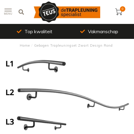
0
MENU
Top kwaliteit
Vakmanschap
Home
/
Gebogen Trapleuningset Zwart Design Rond