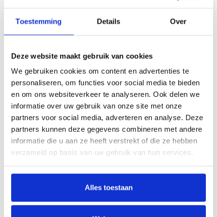
tegen en smetplank of een lambrisering gemonteerd moet
worden. Is dat bij jou het geval? kijk dan
hier
Toestemming
Details
Over
Deze website maakt gebruik van cookies
We gebruiken cookies om content en advertenties te
personaliseren, om functies voor social media te bieden
en om ons websiteverkeer te analyseren. Ook delen we
Specificaties
informatie over uw gebruik van onze site met onze
partners voor social media, adverteren en analyse. Deze
Aantal
4
partners kunnen deze gegevens combineren met andere
trapleuningen in
informatie die u aan ze heeft verstrekt of die ze hebben
deze set
verzameld op basis van uw gebruik van hun services.
Vorm leuning
Rond
Alles toestaan
Kleur leuning
Matzwart
Dikte leuninghouder
1 cm