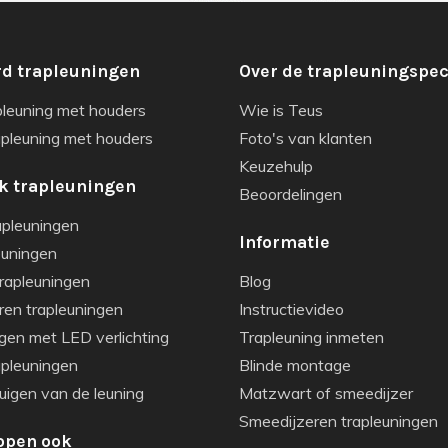
d trapleuningen
Over de trapleuningspec
pleuning met houders
Wie is Teus
apleuning met houders
Foto's van klanten
Keuzehulp
k trapleuningen
Beoordelingen
apleuningen
Informatie
euningen
rapleuningen
Blog
ren trapleuningen
Instructievideo
gen met LED verlichting
Trapleuning inmeten
apleuningen
Blinde montage
igen van de leuning
Matzwart of smeedijzer
Smeedijzeren trapleuningen
open ook