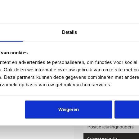
gelijkmatig ver
Afwijkende posit
Details
Overzicht
Dikte van de trapleuning
 van cookies
ent en advertenties te personaliseren, om functies voor social
Leuning 1 lengte
. Ook delen we informatie over uw gebruik van onze site met on
Leuning 2 lengte
e. Deze partners kunnen deze gegevens combineren met andere i
erzameld op basis van uw gebruik van hun services.
Leuning 3 lengte
Leuning 4 lengte
Weigeren
Leuninghouders
Positie leuninghouders