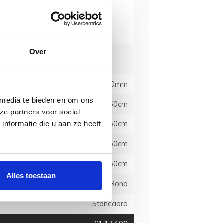
delen)
ie
Over
20x20mm
 media te bieden en om ons
50cm
ze partners voor social
50cm
nformatie die u aan ze heeft
50cm
50cm
Alles toestaan
Schroefmontage Rond
Standaard