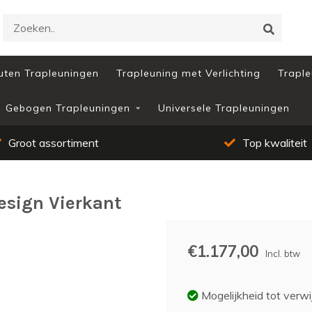
uten Trapleuningen
Trapleuning met Verlichting
Traple
Gebogen Trapleuningen
Universele Trapleuningen
ot assortiment
Top kwaliteit
esign Vierkant
€1.177,00
Incl. btw
Mogelijkheid tot verwi