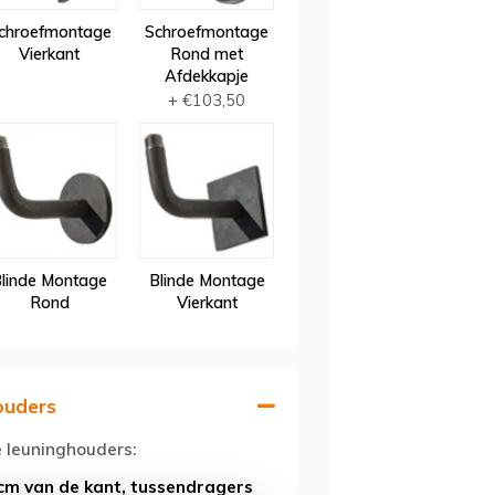
chroefmontage
Schroefmontage
Vierkant
Rond met
Afdekkapje
+ €103,50
linde Montage
Blinde Montage
Rond
Vierkant
ouders
e leuninghouders:
cm van de kant, tussendragers