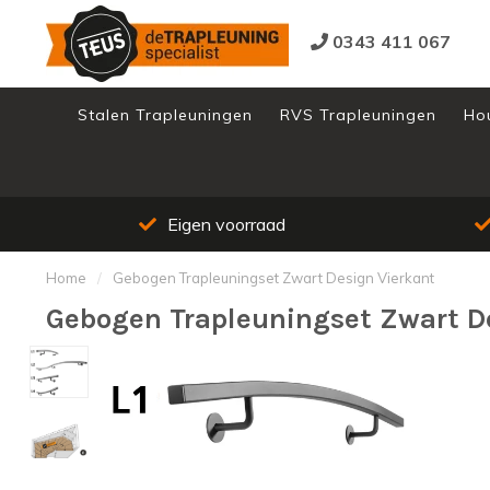
0343 411 067
Stalen Trapleuningen
RVS Trapleuningen
Ho
Eigen voorraad
Gro
Home
/
Gebogen Trapleuningset Zwart Design Vierkant
Gebogen Trapleuningset Zwart D