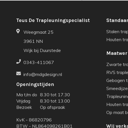
Teus De Trapleuningspecialist
Standaar
Stalen tra
Weegmaat 25
Houten tr
3961 NN
Wijk bij Duurstede
Maatwer
0343-411067
Zwarte tr
RVS trapl
info@mdgdesign.nl
Gebogen t
Openingstijden
Smeedijze
Ma t/m do
8.30 tot 17.30
Trapleunin
Vrijdag
8.30 tot 13.00
Houten tr
Bezoek
Op afspraak
Op maat bu
KvK - 86820796
BTW - NL864098261B01
Wij verk