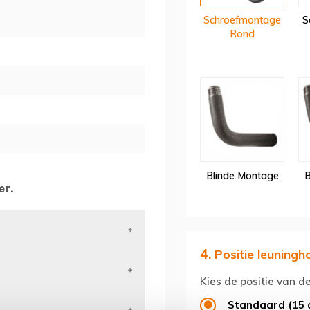
Schroefmontage
S
Rond
Blinde Montage
B
er.
4.
Positie leuningh
Kies de positie van d
Standaard (15 