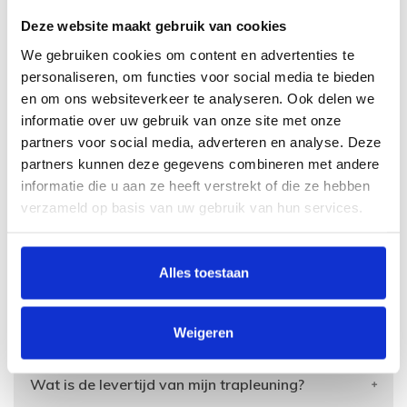
Deze website maakt gebruik van cookies
Specificaties
We gebruiken cookies om content en advertenties te
personaliseren, om functies voor social media te bieden
Aantal
4
en om ons websiteverkeer te analyseren. Ook delen we
trapleuningen in
deze set
informatie over uw gebruik van onze site met onze
partners voor social media, adverteren en analyse. Deze
Vorm leuning
Plat
partners kunnen deze gegevens combineren met andere
informatie die u aan ze heeft verstrekt of die ze hebben
Kleur leuning
Matzwart
verzameld op basis van uw gebruik van hun services.
Dikte leuninghouder
1 cm
Kleur leuninghouder
Matzwart
Alles toestaan
Meer informatie over dit product vind je
hieronder.
Weigeren
Wat is de levertijd van mijn trapleuning?