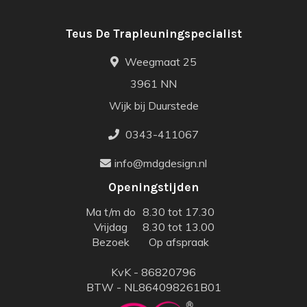
Teus De Trapleuningspecialist
Weegmaat 25
3961 NN
Wijk bij Duurstede
0343-411067
info@mdgdesign.nl
Openingstijden
Ma t/m do
8.30 tot 17.30
Vrijdag
8.30 tot 13.00
Bezoek
Op afspraak
KvK - 86820796
BTW - NL864098261B01