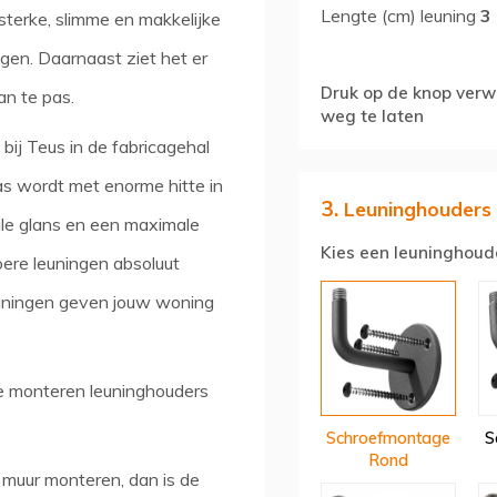
Lengte (cm) leuning
3
 sterke, slimme en makkelijke
gen. Daarnaast ziet het er
Druk op de knop verwi
an te pas.
weg te laten
bij Teus in de fabricagehal
s wordt met enorme hitte in
3.
Leuninghouders
ale glans en een maximale
Kies een leuninghoud
toere leuningen absoluut
leuningen geven jouw woning
te monteren leuninghouders
Schroefmontage
S
Rond
 muur monteren, dan is de