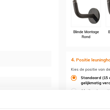
Blinde Montage
B
Rond
4.
Positie leuningh
Kies de positie van d
Standaard (15 
gelijkmatig ver
Afwijkende posit
Overzicht