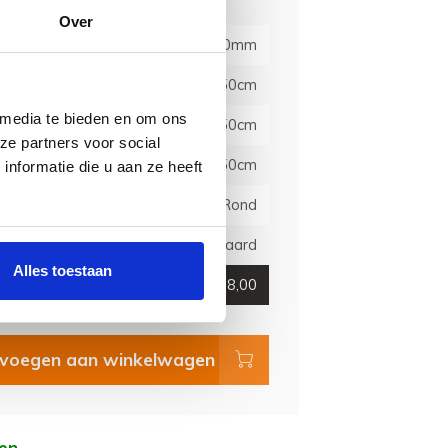
Over
20x20mm
50cm
 media te bieden en om ons
50cm
ze partners voor social
50cm
nformatie die u aan ze heeft
Schroefmontage Rond
Standaard
Alles toestaan
€1.418,00
voegen aan winkelwagen
en