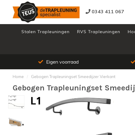
0343 411 067
Stalen Trapleuningen
RVS Trapleuningen
Ho
Eigen voorraad
Home
/
Gebogen Trapleuningset Smeedijzer Vierkant
Gebogen Trapleuningset Smeedij