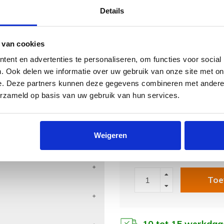
Details
er.
Dikte van de trapleuning
Leuning 1 lengte
 van cookies
ent en advertenties te personaliseren, om functies voor social
Leuning 2 lengte
. Ook delen we informatie over uw gebruik van onze site met on
Leuning 3 lengte
e. Deze partners kunnen deze gegevens combineren met andere i
erzameld op basis van uw gebruik van hun services.
Leuninghouders
Positie leuninghouders
Weigeren
Subtotaal prijs
Toe
10 tot 15 werkdag