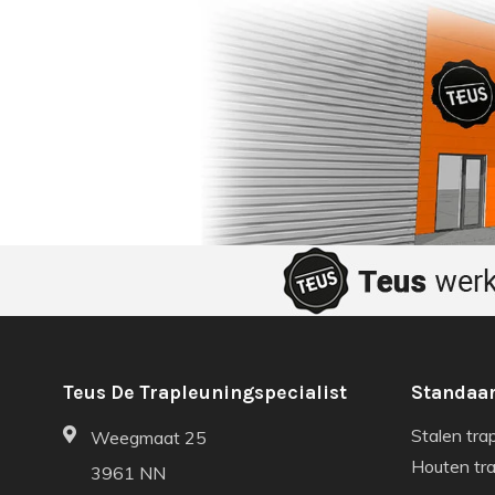
Teus De Trapleuningspecialist
Standaar
Stalen tra
Weegmaat 25
Houten tr
3961 NN