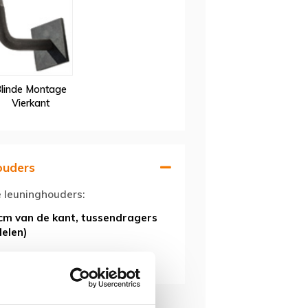
linde Montage
Vierkant
ouders
e leuninghouders:
cm van de kant, tussendragers
delen)
ie