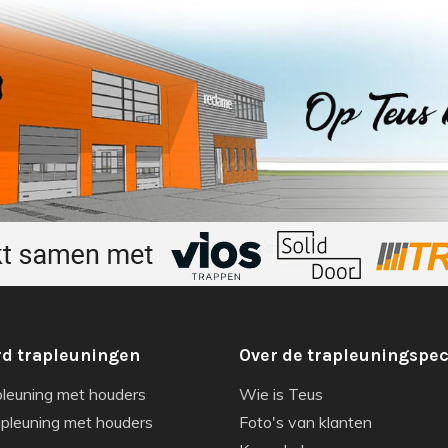
d trapleuningen
Over de trapleuningspec
pleuning met houders
Wie is Teus
apleuning met houders
Foto's van klanten