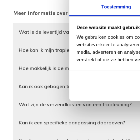
Toestemming
Meer informatie over dit product vind je hierond
Deze website maakt gebruik
Wat is de levertijd van mijn trapleuning?
We gebruiken cookies om cont
websiteverkeer te analyseren
Hoe kan ik mijn trapleuning opmeten?
media, adverteren en analys
verstrekt of die ze hebben v
Hoe makkelijk is de montage van de trapleuning?
Kan ik ook gebogen trapleuningen bestellen?
Wat zijn de verzendkosten van een trapleuning?
Kan ik een specifieke aanpassing doorgeven?