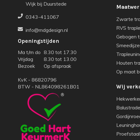
Wijk bij Duurstede
Maatwer
0343-411067
Zwarte tr
RVS trapl
info@mdgdesign.nl
Gebogen t
Openingstijden
Smeedijze
Ma t/m do
8.30 tot 17.30
Trapleunin
Vrijdag
8.30 tot 13.00
Houten tr
Bezoek
Op afspraak
Op maat bu
KvK - 86820796
BTW - NL864098261B01
Wij verk
Hekwerke
Balustrade 
Gordijnroe
Leuningho
Proefstaal