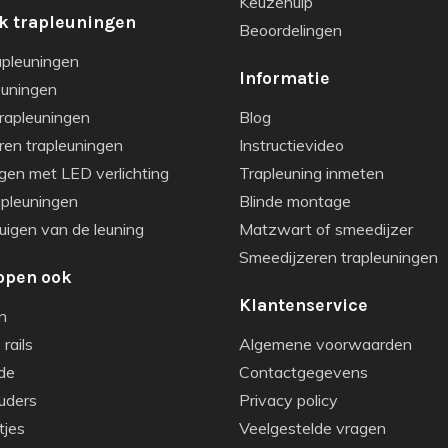
Keuzehulp
k trapleuningen
Beoordelingen
apleuningen
Informatie
euningen
rapleuningen
Blog
ren trapleuningen
Instructievideo
gen met LED verlichting
Trapleuning inmeten
apleuningen
Blinde montage
igen van de leuning
Matzwart of smeedijzer
Smeedijzeren trapleuningen
open ook
Klantenservice
n
rails
Algemene voorwaarden
de
Contactgegevens
uders
Privacy policy
tjes
Veelgestelde vragen