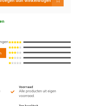
voegen aan winkelwagen
en
ingen
n
Voorraad
e
Alle producten uit eigen
voorraad.
Top kwaliteit