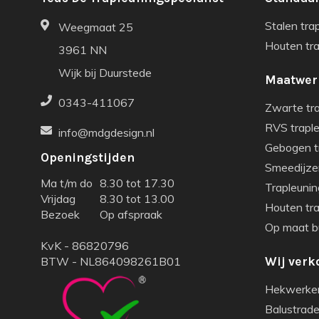
Stalen tra
Weegmaat 25
Houten tr
3961 NN
Wijk bij Duurstede
Maatwer
0343-411067
Zwarte tr
RVS trapl
info@mdgdesign.nl
Gebogen t
Openingstijden
Smeedijze
Ma t/m do
8.30 tot 17.30
Trapleunin
Vrijdag
8.30 tot 13.00
Houten tr
Bezoek
Op afspraak
Op maat bu
KvK - 86820796
BTW - NL864098261B01
Wij verk
Hekwerke
Balustrade 