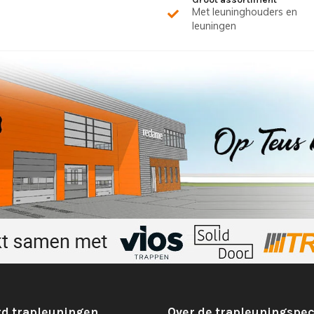
Met leuninghouders en
leuningen
d trapleuningen
Over de trapleuningspec