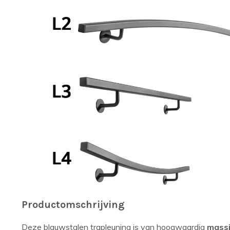
Productomschrijving
Deze blauwstalen trapleuning is van hoogwaardig
massi