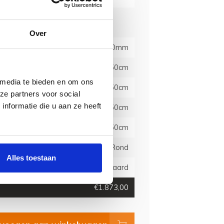
Over
20x20mm
50cm
 media te bieden en om ons
50cm
ze partners voor social
nformatie die u aan ze heeft
50cm
50cm
Schroefmontage Rond
Alles toestaan
Standaard
€1.873,00