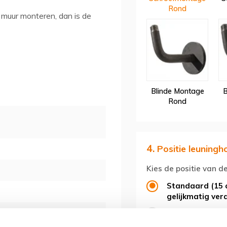
Rond
 muur monteren, dan is de
Blinde Montage
B
Rond
4.
Positie leuningh
Kies de positie van d
Standaard (15 
gelijkmatig ver
Afwijkende posit