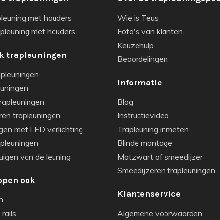
pleuning met houders
Wie is Teus
apleuning met houders
Foto's van klanten
Keuzehulp
k trapleuningen
Beoordelingen
apleuningen
Informatie
euningen
rapleuningen
Blog
ren trapleuningen
Instructievideo
gen met LED verlichting
Trapleuning inmeten
apleuningen
Blinde montage
igen van de leuning
Matzwart of smeedijzer
Smeedijzeren trapleuningen
open ook
Klantenservice
n
rails
Algemene voorwaarden