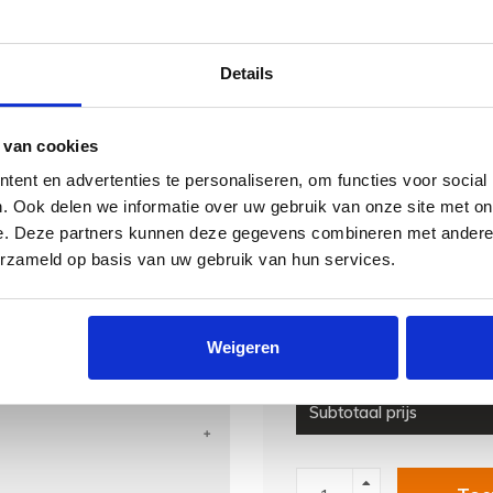
er.
Overzicht
Details
Dikte van de trapleuning
 van cookies
Leuning 1 lengte
ent en advertenties te personaliseren, om functies voor social
Leuning 2 lengte
. Ook delen we informatie over uw gebruik van onze site met on
e. Deze partners kunnen deze gegevens combineren met andere i
Leuning 3 lengte
erzameld op basis van uw gebruik van hun services.
Leuning 4 lengte
Leuninghouders
Weigeren
Positie leuninghouders
Subtotaal prijs