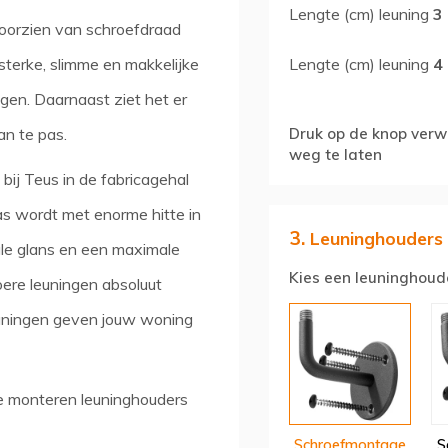
Lengte (cm) leuning
3
 voorzien van schroefdraad
Lengte (cm) leuning
4
 sterke, slimme en makkelijke
gen. Daarnaast ziet het er
Druk op de knop verwi
an te pas.
weg te laten
bij Teus in de fabricagehal
s wordt met enorme hitte in
3.
Leuninghouders
ale glans en een maximale
Kies een leuninghoud
toere leuningen absoluut
leuningen geven jouw woning
te monteren leuninghouders
Schroefmontage
S