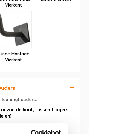
Vierkant
linde Montage
Vierkant
ouders
e leuninghouders:
cm van de kant, tussendragers
delen)
ie