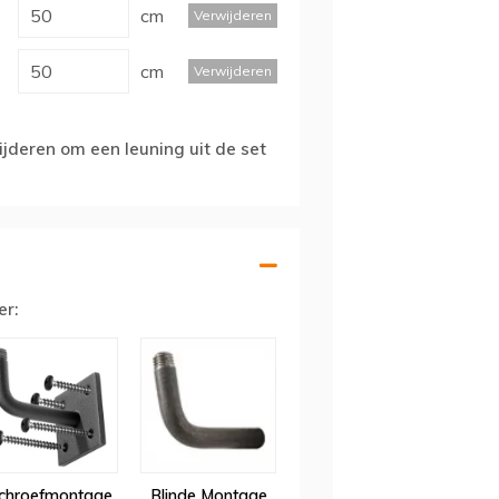
cm
Verwijderen
cm
Verwijderen
jderen om een leuning uit de set
er:
chroefmontage
Blinde Montage