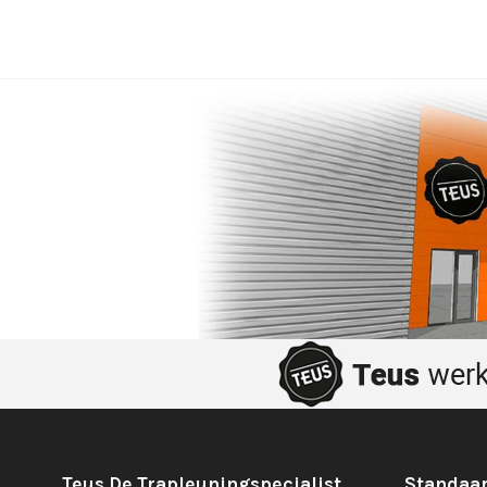
Teus De Trapleuningspecialist
Standaar