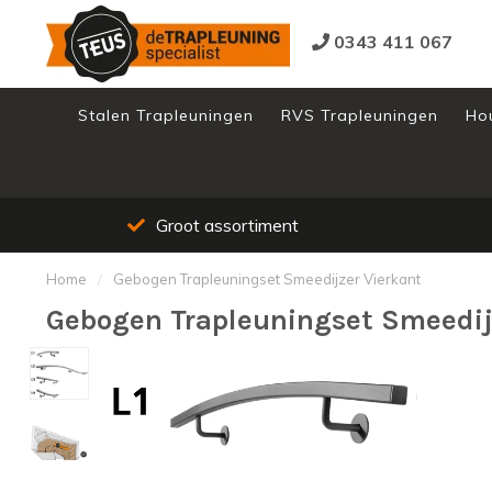
0343 411 067
Stalen Trapleuningen
RVS Trapleuningen
Ho
Groot assortiment
Home
/
Gebogen Trapleuningset Smeedijzer Vierkant
Gebogen Trapleuningset Smeedij