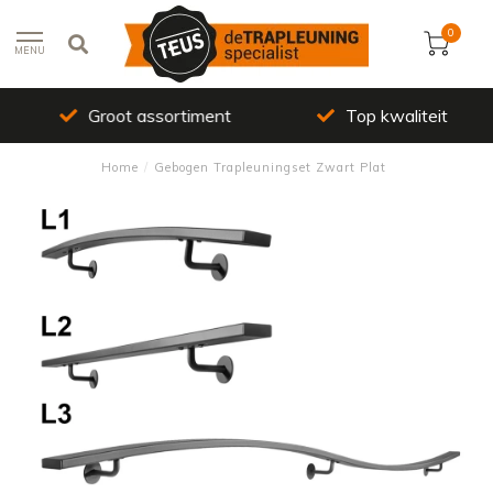
0
MENU
Groot assortiment
Top kwaliteit
Home
/
Gebogen Trapleuningset Zwart Plat