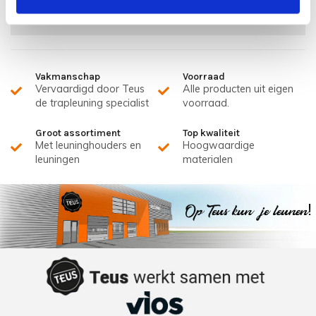
Kan ik eerst een trapleuning zien voor ik bestel?
Vakmanschap
Voorraad
Vervaardigd door Teus
Alle producten uit eigen
de trapleuning specialist
voorraad.
Groot assortiment
Top kwaliteit
Met leuninghouders en
Hoogwaardige
leuningen
materialen