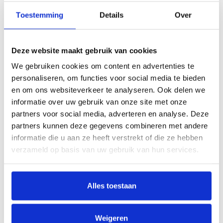
Toestemming
Details
Over
Meer informatie over dit product vind je
hieronder.
Deze website maakt gebruik van cookies
Wat is de levertijd van mijn trapleuning?
We gebruiken cookies om content en advertenties te
personaliseren, om functies voor social media te bieden
Hoe kan ik mijn trapleuning opmeten?
en om ons websiteverkeer te analyseren. Ook delen we
informatie over uw gebruik van onze site met onze
partners voor social media, adverteren en analyse. Deze
Hoe makkelijk is de montage van de trapleuning?
partners kunnen deze gegevens combineren met andere
informatie die u aan ze heeft verstrekt of die ze hebben
Kan ik ook gebogen trapleuningen bestellen?
verzameld op basis van uw gebruik van hun services.
Wat zijn de verzendkosten van een trapleuning?
Alles toestaan
Kan ik een specifieke aanpassing doorgeven?
Weigeren