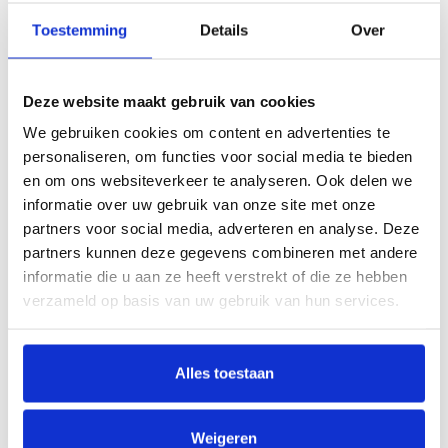
Toestemming
Details
Over
Meer informatie over dit product vind je
hieronder.
Deze website maakt gebruik van cookies
Wat is de levertijd van mijn trapleuning?
We gebruiken cookies om content en advertenties te
personaliseren, om functies voor social media te bieden
Hoe kan ik mijn trapleuning opmeten?
en om ons websiteverkeer te analyseren. Ook delen we
informatie over uw gebruik van onze site met onze
partners voor social media, adverteren en analyse. Deze
Hoe makkelijk is de montage van de trapleuning?
partners kunnen deze gegevens combineren met andere
informatie die u aan ze heeft verstrekt of die ze hebben
Kan ik ook gebogen trapleuningen bestellen?
verzameld op basis van uw gebruik van hun services.
Wat zijn de verzendkosten van een trapleuning?
Alles toestaan
Kan ik een specifieke aanpassing doorgeven?
Weigeren