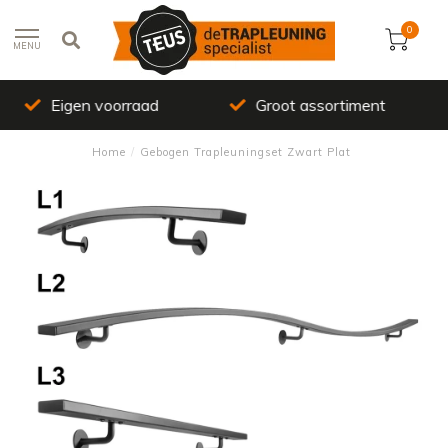
0
MENU
Groot assortiment
Top kwaliteit
Home
/
Gebogen Trapleuningset Zwart Plat