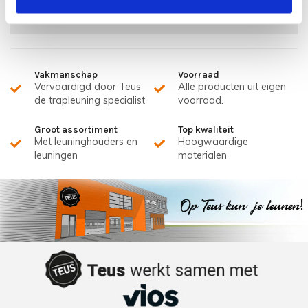
Kan ik eerst een trapleuning zien voor ik bestel?
Vakmanschap
Voorraad
Vervaardigd door Teus
Alle producten uit eigen
de trapleuning specialist
voorraad.
Groot assortiment
Top kwaliteit
Met leuninghouders en
Hoogwaardige
leuningen
materialen