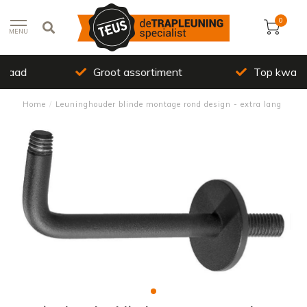
0
MENU
Groot assortiment
Top kwaliteit
Home
/
Leuninghouder blinde montage rond design - extra lang