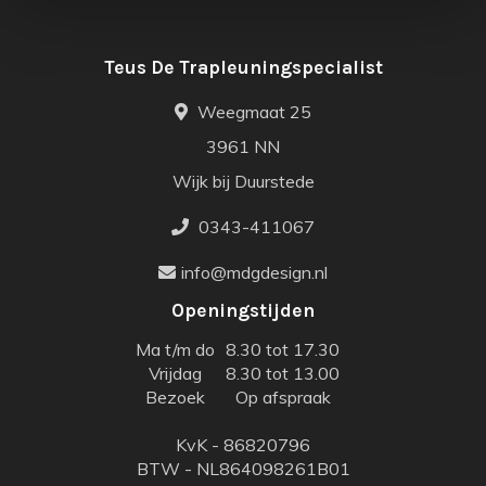
Teus De Trapleuningspecialist
Weegmaat 25
3961 NN
Wijk bij Duurstede
0343-411067
info@mdgdesign.nl
Openingstijden
Ma t/m do
8.30 tot 17.30
Vrijdag
8.30 tot 13.00
Bezoek
Op afspraak
KvK - 86820796
BTW - NL864098261B01