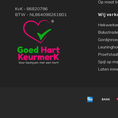
Op maat bu
KvK - 86820796
BTW - NL864098261B01
Wij verk
Hekwerke
Balustrade 
Gordijnroe
Leuningho
Proefstaal
Spijl op m
Laten inm