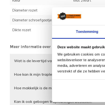
Kleur
Mat zwart
Diameter rozet
6 cm
Diameter schroefgaatjes
6,5 mm
Dikte rozet
3 mm
Toestemming
Meer informatie over dit product vind je hierond
Deze website maakt gebruik
We gebruiken cookies om cont
websiteverkeer te analyseren
Wat is de levertijd van mijn trapleuning?
media, adverteren en analys
verstrekt of die ze hebben v
Hoe kan ik mijn trapleuning opmeten?
Hoe makkelijk is de montage van de trapleuning?
Kan ik ook gebogen trapleuningen bestellen?