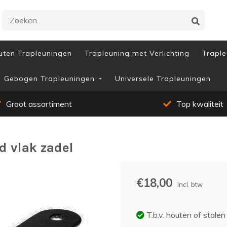
uten Trapleuningen
Trapleuning met Verlichting
Traple
Gebogen Trapleuningen
Universele Trapleuningen
Groot assortiment
Top kwaliteit
d vlak zadel
€18,00
Incl. btw
T.b.v. houten of stalen