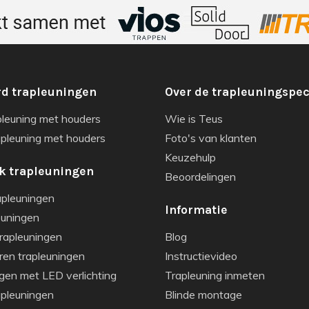
d trapleuningen
Over de trapleuningspec
pleuning met houders
Wie is Teus
apleuning met houders
Foto's van klanten
Keuzehulp
k trapleuningen
Beoordelingen
apleuningen
Informatie
euningen
rapleuningen
Blog
ren trapleuningen
Instructievideo
gen met LED verlichting
Trapleuning inmeten
apleuningen
Blinde montage