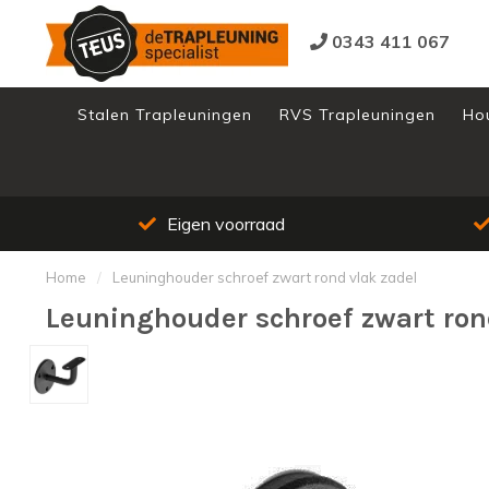
0343 411 067
Stalen Trapleuningen
RVS Trapleuningen
Ho
Eigen voorraad
Home
/
Leuninghouder schroef zwart rond vlak zadel
Leuninghouder schroef zwart ron