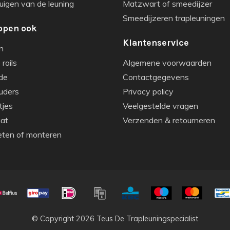
igen van de leuning
Matzwart of smeedijzer
Smeedijzeren trapleuningen
open ook
Klantenservice
n
rails
Algemene voorwaarden
de
Contactgegevens
uders
Privacy policy
tjes
Veelgestelde vragen
aat
Verzenden & retourneren
eten of monteren
© Copyright 2026 Teus De Trapleuningspecialist