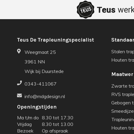
Teus De Trapleuningspecialist
Standaar
Stalen tra
Weegmaat 25
Houten tr
3961 NN
Wijk bij Duurstede
Maatwer
0343-411067
Zwarte tr
RVS trapl
info@mdgdesign.nl
Gebogen t
Openingstijden
Smeedijze
Ma t/m do
8.30 tot 17.30
Trapleunin
Vrijdag
8.30 tot 13.00
Houten tr
Bezoek
Op afspraak