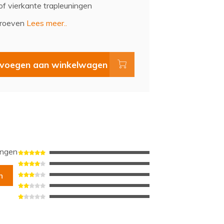
of vierkante trapleuningen
hroeven
Lees meer..
voegen aan winkelwagen
ingen
n