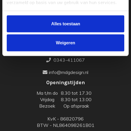
verzameld op basis van uw gebruik van hun services.
Teus De Trapleuningspecialist
Alles toestaan
Weegmaat 25
3961 NN
Weigeren
Wijk bij Duurstede
0343-411067
info@mdgdesign.nl
Openingstijden
Ma t/m do
8.30 tot 17.30
Vrijdag
8.30 tot 13.00
Bezoek
Op afspraak
KvK - 86820796
BTW - NL864098261B01