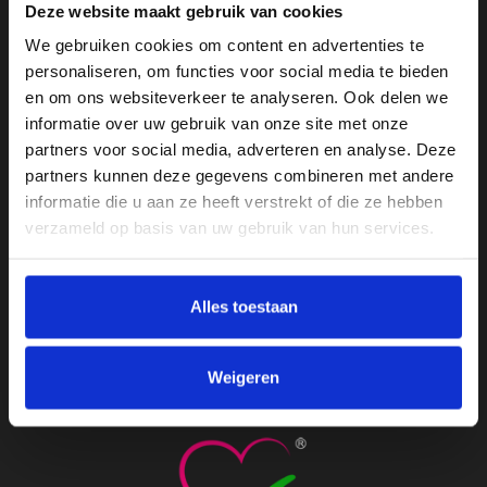
Deze website maakt gebruik van cookies
Teus De Trapleuningspecialist
We gebruiken cookies om content en advertenties te
Weegmaat 25
personaliseren, om functies voor social media te bieden
3961 NN
en om ons websiteverkeer te analyseren. Ook delen we
informatie over uw gebruik van onze site met onze
Wijk bij Duurstede
partners voor social media, adverteren en analyse. Deze
0343-411067
partners kunnen deze gegevens combineren met andere
informatie die u aan ze heeft verstrekt of die ze hebben
info@mdgdesign.nl
verzameld op basis van uw gebruik van hun services.
Openingstijden
Ma t/m do
8.30 tot 17.30
Alles toestaan
Vrijdag
8.30 tot 13.00
Bezoek
Op afspraak
Weigeren
KvK - 86820796
BTW - NL864098261B01