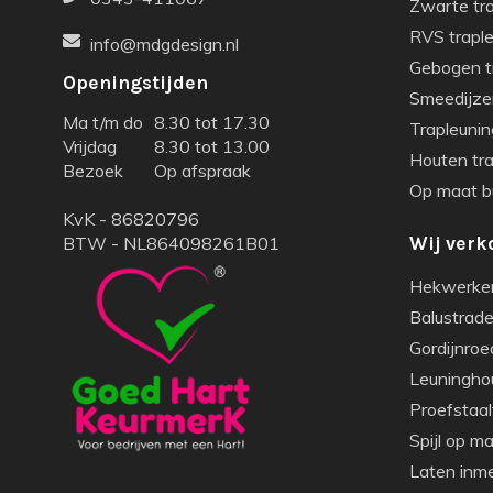
Zwarte tr
RVS trapl
info@mdgdesign.nl
Gebogen t
Openingstijden
Smeedijze
Ma t/m do
8.30 tot 17.30
Trapleunin
Vrijdag
8.30 tot 13.00
Houten tr
Bezoek
Op afspraak
Op maat bu
KvK - 86820796
BTW - NL864098261B01
Wij verk
Hekwerke
Balustrade 
Gordijnroe
Leuningho
Proefstaal
Spijl op m
Laten inm