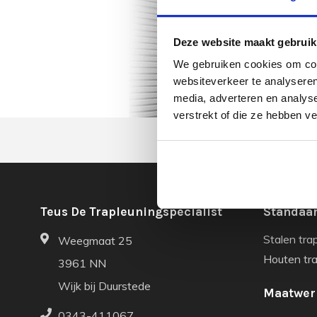
Deze website maakt gebruik
We gebruiken cookies om cont
websiteverkeer te analyseren
media, adverteren en analys
verstrekt of die ze hebben v
Teus De Trapleuningspecialist
Standaar
Stalen tra
Weegmaat 25
Houten tr
3961 NN
Wijk bij Duurstede
Maatwer
0343-411067