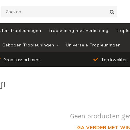
uten Trapleuningen
Trapleuning met Verlichting
Traple
Gebogen Trapleuningen
Universele Trapleuningen
Groot assortiment
Top kwaliteit
jl
Geen producten ge
GA VERDER MET WI