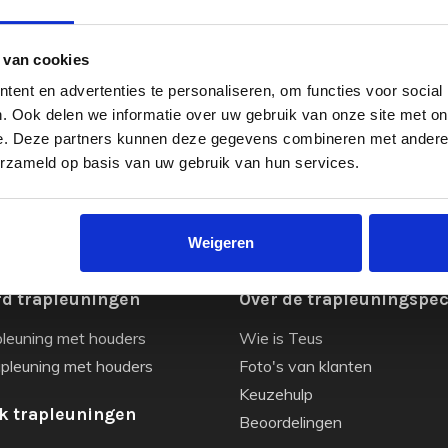
 van cookies
ent en advertenties te personaliseren, om functies voor social
. Ook delen we informatie over uw gebruik van onze site met on
e. Deze partners kunnen deze gegevens combineren met andere i
erzameld op basis van uw gebruik van hun services.
Weigeren
d trapleuningen
Over de trapleuningspec
pleuning met houders
Wie is Teus
apleuning met houders
Foto's van klanten
Keuzehulp
k trapleuningen
Beoordelingen