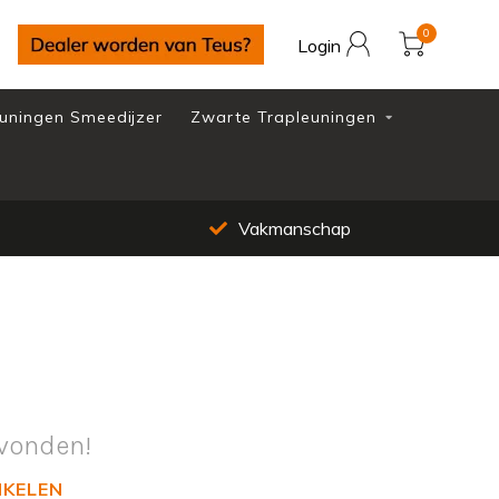
0
Login
uningen Smeedijzer
Zwarte Trapleuningen
Vakmanschap
vonden!
NKELEN