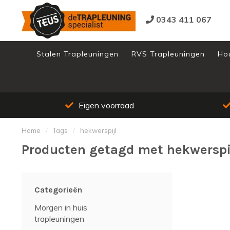
0343 411 067
Stalen Trapleuningen
RVS Trapleuningen
Ho
Eigen voorraad
Home
/
Tags
/
hekwerspijl
Producten getagd met hekwerspi
Categorieën
Morgen in huis
trapleuningen