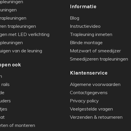
apleuningen
Informatie
euningen
rapleuningen
Blog
ren trapleuningen
Instructievideo
gen met LED verlichting
Trapleuning inmeten
apleuningen
Blinde montage
igen van de leuning
Matzwart of smeedijzer
Smeedijzeren trapleuningen
open ook
Klantenservice
n
rails
Algemene voorwaarden
de
Contactgegevens
uders
Privacy policy
tjes
Veelgestelde vragen
aat
Verzenden & retourneren
eten of monteren