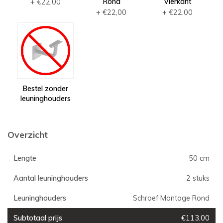
Rond
Vierkant
+ €22,00
+ €22,00
+ €22,00
Bestel zonder
leuninghouders
Overzicht
Lengte
50 cm
Aantal leuninghouders
2 stuks
Leuninghouders
Schroef Montage Rond
Subtotaal prijs
€113,00