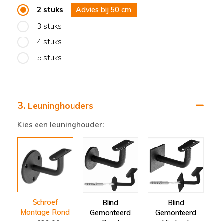
2 stuks
Advies bij
50
cm
3 stuks
4 stuks
5 stuks
3.
Leuninghouders
Kies een leuninghouder:
Schroef
Blind
Blind
Montage Rond
Gemonteerd
Gemonteerd