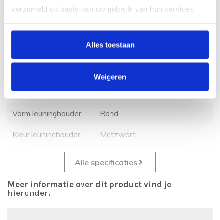
Specificaties
verzameld op basis van uw gebruik van hun services.
Dikte leuning
35 mm
Alles toestaan
Vorm leuning
Rond staal
Kleur leuning
Matzwart
Weigeren
Dikte leuninghouder
1 cm
Vorm leuninghouder
Rond
Kleur leuninghouder
Matzwart
Alle specificaties
Meer informatie over dit product vind je
hieronder.