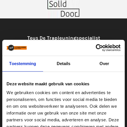
Teus De Trapleuningspecialist
Weegmaat 25
3961 NN
Toestemming
Details
Over
Wijk bij Duurstede
0343-411067
Deze website maakt gebruik van cookies
info@mdgdesign.nl
We gebruiken cookies om content en advertenties te
personaliseren, om functies voor social media te bieden
Openingstijden
en om ons websiteverkeer te analyseren. Ook delen we
Ma t/m do
8.30 tot 17.30
informatie over uw gebruik van onze site met onze
Vrijdag
8.30 tot 13.00
partners voor social media, adverteren en analyse. Deze
Bezoek
Op afspraak
partners kunnen deze gegevens combineren met andere