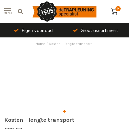
0
MENU
Eigen voorraad
Groot assortiment
Home
/
Kosten - lengte transport
Kosten - lengte transport