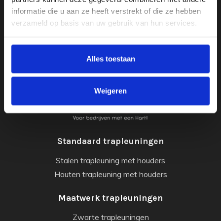
informatie die u aan ze heeft verstrekt of die ze hebben
KvK - 86820796
verzameld op basis van uw gebruik van hun services.
BTW - NL864098261B01
Alles toestaan
Weigeren
Standaard trapleuningen
Stalen trapleuning met houders
Houten trapleuning met houders
Maatwerk trapleuningen
Zwarte trapleuningen